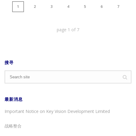
1
2
3
4
5
6
7
page
1
of
7
搜寻
最新消息
Important Notice on Key Vision Development Limited
战略整合