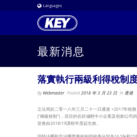
Languages
最新消息
落實執行兩級利得稅制
By
Webmaster
Posted
2018 年 3 月 23 日
In
香港
立法局於二零一八年三月二十一日通過 <2017年稅務 (
(“兩級稅制”)，其目的在於減輕中小企業及初創公司
並會由2018/19課稅年度起生效。
現時法團和非法團業務的利得稅率分別為16.5%和15