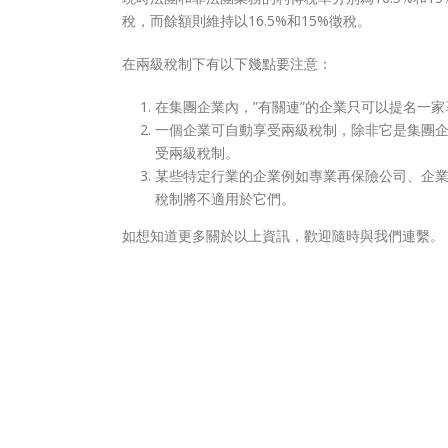
稅，而餘額則維持以16.5%和15%徵稅。
在兩級稅制下有以下幾點要注意：
在集團企業內，”有關連”的企業只可以提名一
一個企業可自動享受兩級稅制，除非它是集團企業
受兩級稅制。
某些特定行業的企業例如專業再保險公司、企
稅制將不適用於它們。
如想知道更多關於以上資訊，歡迎隨時與我們連繫。