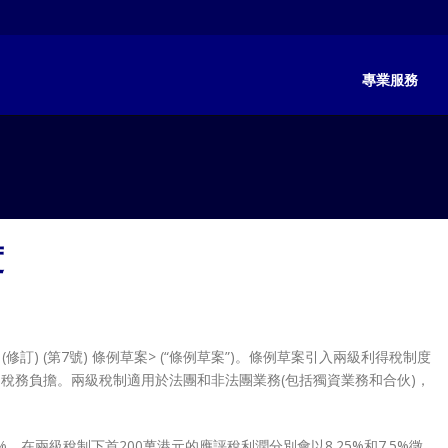
專業服務
度
修訂) (第7號) 條例草案> (“條例草案”)。條例草案引入兩級利得稅制度
的稅務負擔。兩級稅制適用於法團和非法團業務(包括獨資業務和合伙)，
%，在兩級稅制下首200萬港元的應評稅利潤分別會以8.25%和7.5%徵