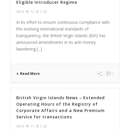
Eligible Introducer Regime
2015 年 12 月 1 日
In its effort to ensure continuous compliance with
the evolving international standards of
transparency, the British Virgin Islands (BVI) has
announced amendments in its anti-money
laundering [...]
Read More
0
British Virgin Islands News – Extended
Operating Hours of the Registry of
Corporate Affairs and a New Premium
Service for transactions
2015 年 11 月 1 日