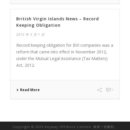
British Virgin Islands News – Record
Keeping Obligation
2013 年 3 月 1 日
Record keeping obligation for BVI companies was a
reform that came into effect in November 2012,
under the Mutual Legal Assistance (Tax Matters)
Act, 2012.
Read More
0
Copyright © 2026 Keyway Offshore Limited. 保留一切權利。