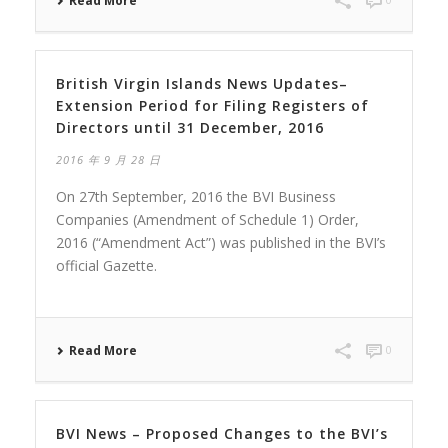
Read More
British Virgin Islands News Updates–
Extension Period for Filing Registers of
Directors until 31 December, 2016
2016 年 9 月 28 日
On 27th September, 2016 the BVI Business
Companies (Amendment of Schedule 1) Order,
2016 (“Amendment Act”) was published in the BVI’s
official Gazette.
Read More
0
BVI News – Proposed Changes to the BVI’s