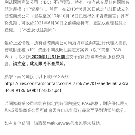
利茲國際商業公司（IBC）不得獲取、持有、擁有或交易任何國際智
慧財產權（“IP資產”）。然而，在2018年6月30日或之前註冊成立的
國際商業公司（就截至2017年10月16日已獲得的IP資產而言）具有
豁免期，可以於2021年6月30日之前繼續持有、登記或處理智慧財
產權。（“不溯及既往期間”）
鑑於上述情況，所有國際商業公司均須填寫並向其註冊代理人提供
智慧財產權（IP）資產不溯及既往認定方案表（以下簡稱“IPAG
表”），以利於
2020年1月31日前
提交予伯利茲國際金融服務委員
會。
請注意，此期限將不會展延。
點擊下面的鏈接可以下載IPAG表格
https://files.constantcontact.com/0776675e701/eaede0a0-a8ca-
4409-9186-6e9b1f242f21.pdf
若國際商業公司未能在指定的時間內提交IPAG表格，則註冊代理人
和/或國際商業公司可能會因各自未能履行義務而受到適當的處分。
如有其他疑問，請聯繫您的Keyway代表以尋求幫助。